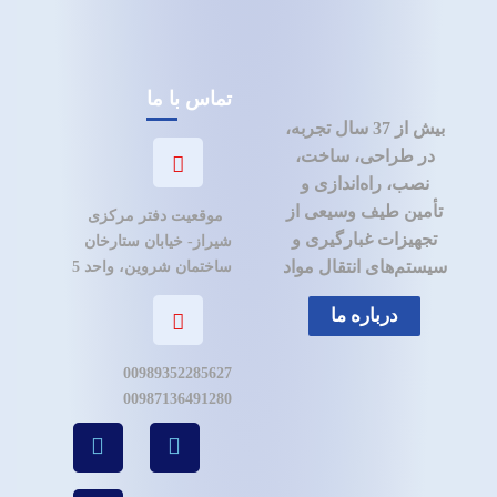
تماس با ما
بیش از 37 سال تجربه،
در طراحی، ساخت،
نصب، راه‌اندازی و
تأمین طیف وسیعی از
موقعیت دفتر مرکزی
تجهیزات غبارگیری و
شیراز- خیابان ستارخان
سیستم‌های انتقال مواد
ساختمان شروین، واحد 5
درباره ما
00989352285627
00987136491280