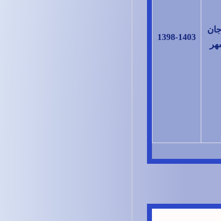
جان
1398-1403
هر