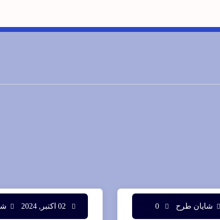
شایان طرح
0
02 اکتبر, 2024
شا