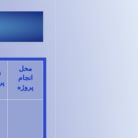
محل
ن
انجام
پر
پروژه