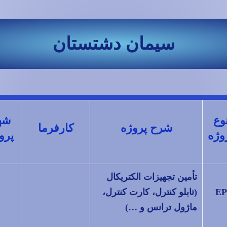
سیمان دشتستان
وع
شه
شرح پروژه
کارفرما
وژه
پرو
تأمین تجهیزات الکتریکال
EP
(تابلو کنترل، کارت کنترل،
ماژول ترانس و …)