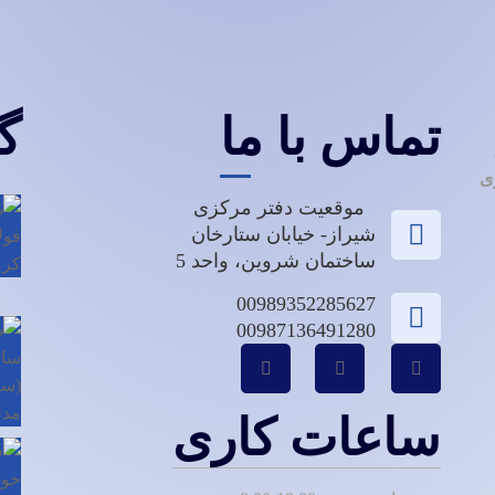
تماس با ما
گ
ری
موقعیت دفتر مرکزی
شیراز- خیابان ستارخان
ساختمان شروین، واحد 5
00989352285627
00987136491280
ساعات کاری