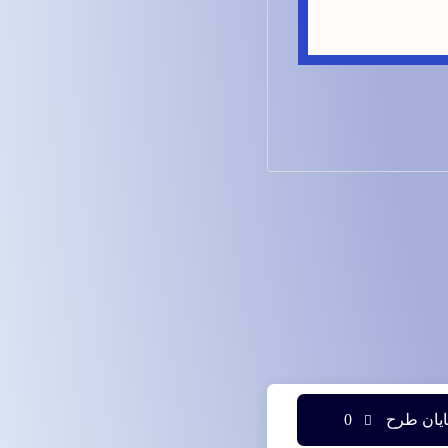
یان طرح
0