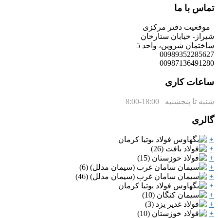
تماس با ما
موقعیت دفتر مرکزی
شیراز- خیابان ستارخان
ساختمان شروین، واحد 5
00989352285627
00987136491280
ساعات کاری
شنبه تا پنجشنبه 1
8:00-8:00
گالری
+
+
+
+
+
+
+
+
+