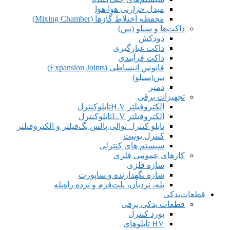
مبدل حرارتی هوا-هوا
محفظه اختلاط گازها (Mixing Chamber)
داکت‌ها و سیلو (بین)
دودکش
داکت غبارگیری
داکت فرآیندی
فانوس انبساطی (Expansion Joints)
بین(سیلو)
دمپر
تجهیزات برقی
الکتروفیلتر H.Vتابلوکنترل
الکتروفیلتر L.Vتابلوکنترل
تابلو کنترل توالی پالس بگ‌فیلتر و الکتروفیلتر
کنترل یونیت
سیستم های کنترلی
کارهای عمومی فلزی
سازه فلزی
سازه‌ نگهدارنده و ساپورت‌
پله، نردبان‌، پلت‌فرم و نرده‌ راه‌پله
قطعات‌یدکی
قطعات یدکی برقی
بورد کنترل
HV تابلوهای