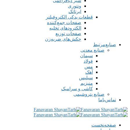
شیر دیافراگمی
ونتوری
ایرتانک
قطعات یدکی الکتروفیلتر
صفحات جمع‌کننده
الکترودهای تخلیه
صفحات توزیع
چکش‌های ضربه‌زن
صنایع‌مرتبط
صنایع معدنی
سیمان
فولاد
مس
آهک
سیلیس
منیزیم
کاشی و سرامیک
صنایع پتروشیمی
تماس‌با‌ما
صفحه‌نخست