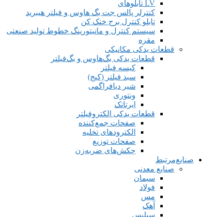
LV تابلوهای
کنترلر پالس جت بگ هاوس و فیلتر هیبرید
تابلو کنترل برج خنک کن
سیستم کنترل و مانیتورینگ خطوط تولید صنعتی
مقره
قطعات یدکی مکانیکی
قطعات یدکی بگ‌هاوس و بگ‌فیلتر
کیسه فیلتر
سبد فیلتر (کیج)
شیر دیافراگمی
ونتوری
ایرتانک
قطعات یدکی الکتروفیلتر
صفحات جمع‌کننده
الکترودهای تخلیه
صفحات توزیع
چکش‌های ضربه‌زن
صنایع‌مرتبط
صنایع معدنی
سیمان
فولاد
مس
آهک
سیلیس