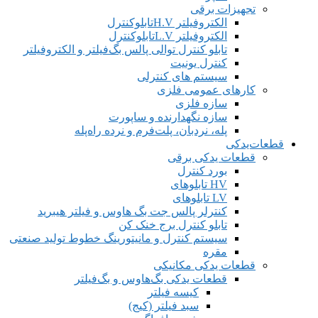
تجهیزات برقی
الکتروفیلتر H.Vتابلوکنترل
الکتروفیلتر L.Vتابلوکنترل
تابلو کنترل توالی پالس بگ‌فیلتر و الکتروفیلتر
کنترل یونیت
سیستم های کنترلی
کارهای عمومی فلزی
سازه فلزی
سازه‌ نگهدارنده و ساپورت‌
پله، نردبان‌، پلت‌فرم و نرده‌ راه‌پله
قطعات‌یدکی
قطعات یدکی برقی
بورد کنترل
HV تابلوهای
LV تابلوهای
کنترلر پالس جت بگ هاوس و فیلتر هیبرید
تابلو کنترل برج خنک کن
سیستم کنترل و مانیتورینگ خطوط تولید صنعتی
مقره
قطعات یدکی مکانیکی
قطعات یدکی بگ‌هاوس و بگ‌فیلتر
کیسه فیلتر
سبد فیلتر (کیج)