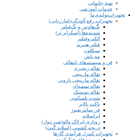
تهیه جانمایی
خدمات آموزشی
تجهیزات‌تولیدی‌ما
تجهیزات رفع آلودگی(غبارزدایی)
بگ‌هاوس و بگ‌فیلتر
شوینده‌ها (اسکرابر تر)
الکتروفیلتر
فیلتر هیبرید
سیکلون
مه پاش
فن و سیستم‌های انتقالی
نقاله زنجیری
نقاله مارپیچی
نقاله مارپیچی پارویی
نقاله تسمه‌ای
نقاله پنومتیک
شوت تلسکوپی
باکت بالابر
فن سانتریفیوژ
ایراسلاید
روتاری ایرلاک والو(شیر دوار)
دریچه کشویی (اسلاید گیت)
تجهیزات کنترل فرآیندی گازها
سیستم‌های خنک‌کننده