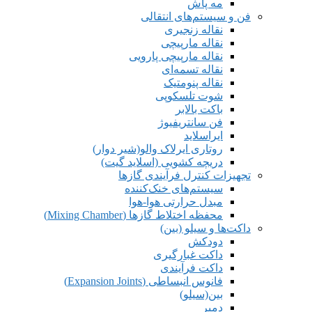
مه پاش
فن و سیستم‌های انتقالی
نقاله زنجیری
نقاله مارپیچی
نقاله مارپیچی پارویی
نقاله تسمه‌ای
نقاله پنومتیک
شوت تلسکوپی
باکت بالابر
فن سانتریفیوژ
ایراسلاید
روتاری ایرلاک والو(شیر دوار)
دریچه کشویی (اسلاید گیت)
تجهیزات کنترل فرآیندی گازها
سیستم‌های خنک‌کننده
مبدل حرارتی هوا-هوا
محفظه اختلاط گازها (Mixing Chamber)
داکت‌ها و سیلو (بین)
دودکش
داکت غبارگیری
داکت فرآیندی
فانوس انبساطی (Expansion Joints)
بین(سیلو)
دمپر