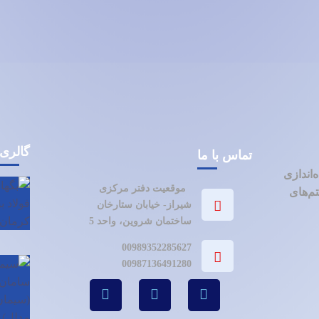
گالری
تماس با ما
ه‌اندازی
موقعیت دفتر مرکزی
م‌های
شیراز- خیابان ستارخان
ساختمان شروین، واحد 5
00989352285627
00987136491280