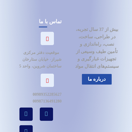
تماس با ما
بیش از 37 سال تجربه،
در طراحی، ساخت،
نصب، راه‌اندازی و
تأمین طیف وسیعی از
موقعیت دفتر مرکزی
تجهیزات غبارگیری و
شیراز- خیابان ستارخان
سیستم‌های انتقال مواد
ساختمان شروین، واحد 5
درباره ما
00989352285627
00987136491280