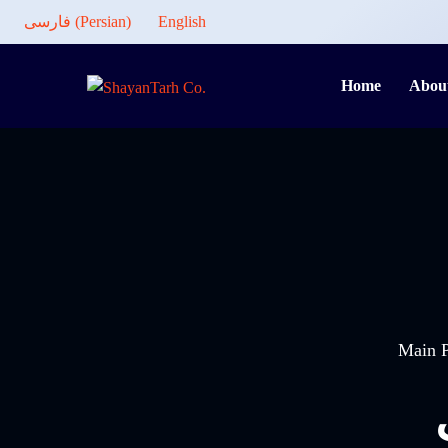
English
)
Persian
(
فارسی
Home
Abou
Main 