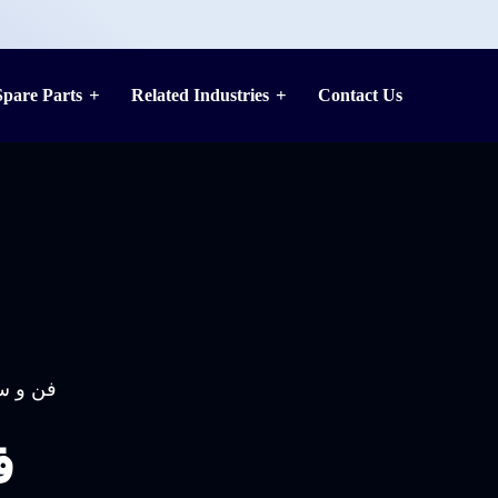
Spare Parts
Related Industries
Contact Us
فن و سی
ف